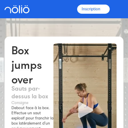
Inscription
Box
La plateforme pour tous
Entraîneurs
jumps
over
Clubs
Sauts par-
Sportifs
dessus la box
Consigne
Plus d'informations
Debout face à la box.
Effectue un saut
Fonctionnalités
explosif pour franchir la
box latéralement d'un
Tarifs