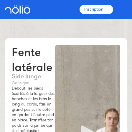
Inscription
Fente
La plateforme pour tous
Entraîneurs
latérale
Side lunge
Clubs
Consigne
Debout, les pieds
écartés à la largeur des
Sportifs
hanches et les bras le
long du corps, fais un
grand pas sur le côté
Plus d'informations
en gardant l’autre pied
Fonctionnalités
en place. Transfère ton
poids sur la jambe qui
Tarifs
s’est déplacée et