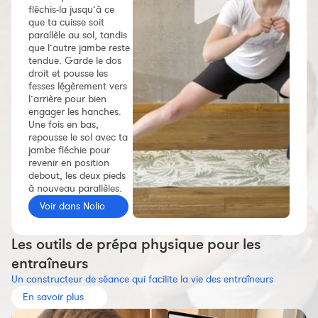
fléchis-la jusqu’à ce
Constructeur de séances
que ta cuisse soit
parallèle au sol, tandis
Sportif Premium
que l’autre jambe reste
L'équipe Nolio
tendue. Garde le dos
droit et pousse les
FAQ
fesses légèrement vers
l’arrière pour bien
engager les hanches.
Une fois en bas,
repousse le sol avec ta
jambe fléchie pour
revenir en position
debout, les deux pieds
à nouveau parallèles.
Voir dans Nolio
Les outils de prépa physique pour les
entraîneurs
Un constructeur de séance qui facilite la vie des entraîneurs
En savoir plus