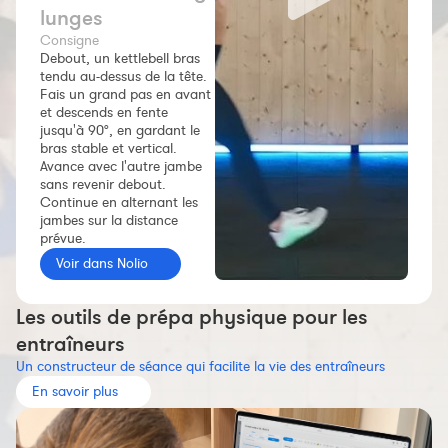
lunges
Constructeur de séances
Consigne
Sportif Premium
Debout, un kettlebell bras
tendu au-dessus de la tête.
L'équipe Nolio
Fais un grand pas en avant
et descends en fente
FAQ
jusqu'à 90°, en gardant le
bras stable et vertical.
Avance avec l'autre jambe
sans revenir debout.
Continue en alternant les
jambes sur la distance
prévue.
Voir dans Nolio
Les outils de prépa physique pour les
entraîneurs
Un constructeur de séance qui facilite la vie des entraîneurs
En savoir plus