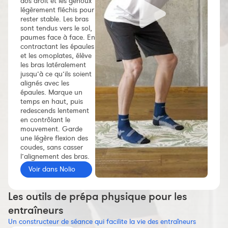
dos droit et les genoux
Constructeur de séances
légèrement fléchis pour
rester stable. Les bras
Sportif Premium
sont tendus vers le sol,
paumes face à face. En
L'équipe Nolio
contractant les épaules
et les omoplates, élève
FAQ
les bras latéralement
jusqu’à ce qu’ils soient
alignés avec les
épaules. Marque un
temps en haut, puis
redescends lentement
en contrôlant le
mouvement. Garde
une légère flexion des
coudes, sans casser
l’alignement des bras.
Voir dans Nolio
Les outils de prépa physique pour les
entraîneurs
Un constructeur de séance qui facilite la vie des entraîneurs