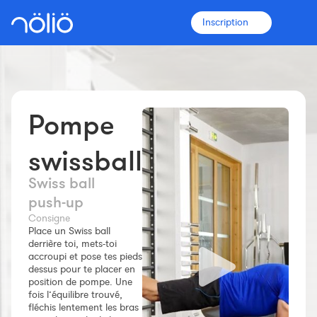
Inscription
Pompe
La plateforme pour tous
Entraîneurs
swissball
Swiss ball
Clubs
push‑up
Consigne
Place un Swiss ball
Sportifs
derrière toi, mets-toi
accroupi et pose tes pieds
Plus d'informations
dessus pour te placer en
position de pompe. Une
Fonctionnalités
fois l’équilibre trouvé,
Tarifs
fléchis lentement les bras