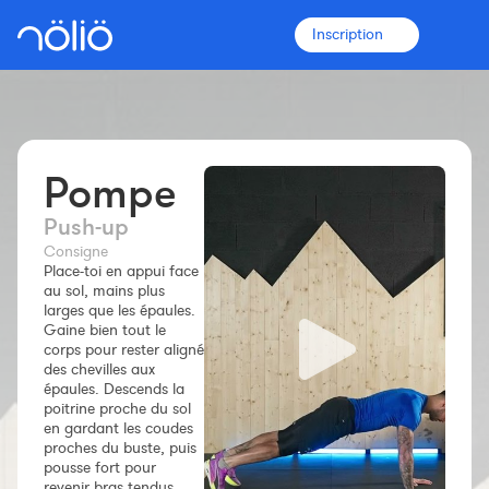
Inscription
Pompe
La plateforme pour tous
Push‑up
Entraîneurs
Consigne
Place-toi en appui face
au sol, mains plus
Clubs
larges que les épaules.
Gaine bien tout le
corps pour rester aligné
Sportifs
des chevilles aux
épaules. Descends la
poitrine proche du sol
Plus d'informations
en gardant les coudes
Fonctionnalités
proches du buste, puis
pousse fort pour
Tarifs
revenir bras tendus.