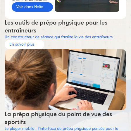
Constructeur de séances
Voir dans Nolio
Sportif Premium
Les outils de prépa physique pour les
L'équipe Nolio
entraîneurs
FAQ
Un constructeur de séance qui facilite la vie des entraîneurs
En savoir plus
La prépa physique du point de vue des
sportifs
Le player mobile : l’interface de prépa physique pensée pour le