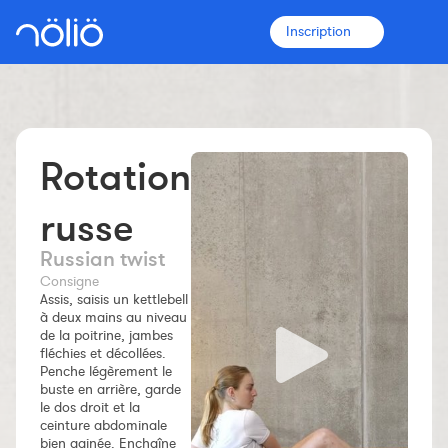
Inscription
Rotation
La plateforme pour tous
Entraîneurs
russe
Russian twist
Clubs
Consigne
Assis, saisis un kettlebell
à deux mains au niveau
Sportifs
de la poitrine, jambes
fléchies et décollées.
Penche légèrement le
Plus d'informations
buste en arrière, garde
Fonctionnalités
le dos droit et la
ceinture abdominale
Tarifs
bien gainée. Enchaîne