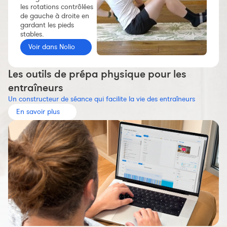
les rotations contrôlées
Constructeur de séances
de gauche à droite en
gardant les pieds
Sportif Premium
stables.
L'équipe Nolio
Voir dans Nolio
FAQ
Les outils de prépa physique pour les
entraîneurs
Un constructeur de séance qui facilite la vie des entraîneurs
En savoir plus