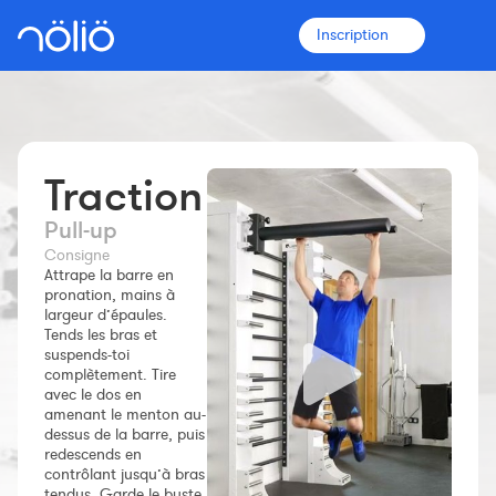
Inscription
Traction
La plateforme pour tous
Pull‑up
Entraîneurs
Consigne
Attrape la barre en
pronation, mains à
Clubs
largeur d’épaules.
Tends les bras et
suspends-toi
Sportifs
complètement. Tire
avec le dos en
amenant le menton au-
Plus d'informations
dessus de la barre, puis
Fonctionnalités
redescends en
contrôlant jusqu’à bras
Tarifs
tendus. Garde le buste