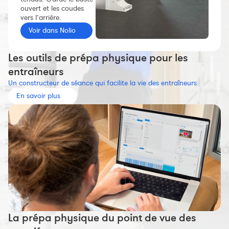
ouvert et les coudes
Constructeur de séances
vers l’arrière.
Sportif Premium
Voir dans Nolio
L'équipe Nolio
Les outils de prépa physique pour les
FAQ
entraîneurs
Un constructeur de séance qui facilite la vie des entraîneurs
En savoir plus
La prépa physique du point de vue des