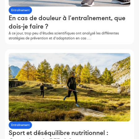
Constructeur de séances
Entraînement
Sportif Premium
En cas de douleur à l'entraînement, que
dois-je faire ?
L'équipe Nolio
A ce jour, trop peu d’études scientifiques ont analysé les différentes
FAQ
stratégies de prévention et d’adaptation en cas …
Entraînement
Sport et déséquilibre nutritionnel :