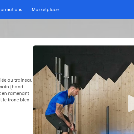
formations
Marketplace
lio
 d'Endurance
liée au traineau
 main (hand-
t en ramenant
t le tronc bien