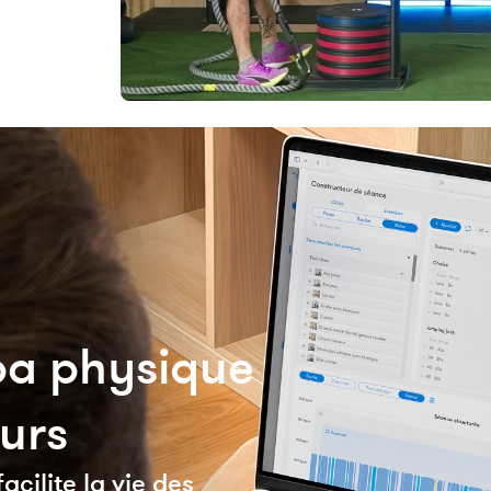
épa physique
eurs
cilite la vie des