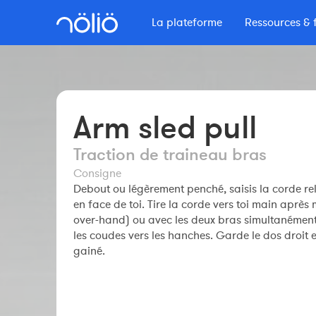
La plateforme
Ressources & 
La plateforme pour tous
Se former avec Nolio
Plus d'informations
Contenu signé No
Fonctionnalités
Podcast Secrets
Formations
Entraîneurs
Tarifs
Le Blog Nolio
Arm sled pull
Formation professionnelle
Constructeur de séances
Masterclass
Autres ressources
Clubs
Traction de traineau bras
Sportif Premium
Maîtriser Nolio
Le Shop Nolio
L'équipe Nolio
Consigne
FAQ
Webinaires
Debout ou légèrement penché, saisis la corde re
FAQ
Sportifs
en face de toi. Tire la corde vers toi main après
Comprendre son entraînement
over-hand) ou avec les deux bras simultanémen
les coudes vers les hanches. Garde le dos droit e
gainé.