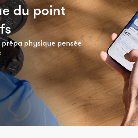
e du point
fs
de prépa physique pensée
s