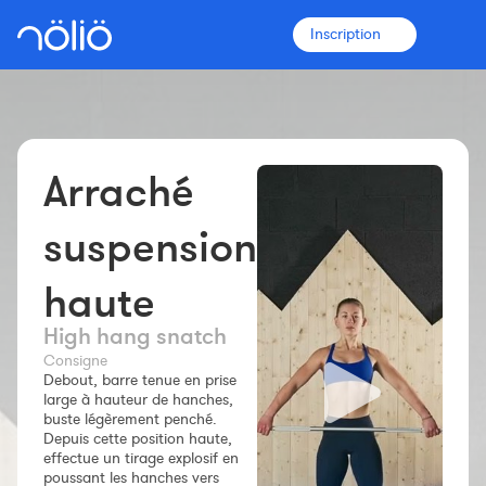
Inscription
Arraché
La plateforme pour tous
Entraîneurs
suspension
haute
Clubs
High hang snatch
Sportifs
Consigne
Debout, barre tenue en prise
large à hauteur de hanches,
Plus d'informations
buste légèrement penché.
Fonctionnalités
Depuis cette position haute,
effectue un tirage explosif en
Tarifs
poussant les hanches vers