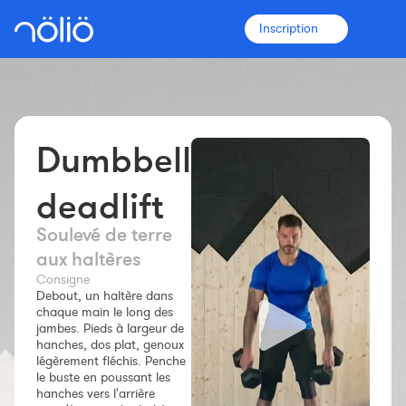
Inscription
Dumbbell
La plateforme pour tous
Entraîneurs
deadlift
Soulevé de terre
Clubs
aux haltères
Consigne
Debout, un haltère dans
Sportifs
chaque main le long des
jambes. Pieds à largeur de
Plus d'informations
hanches, dos plat, genoux
légèrement fléchis. Penche
Fonctionnalités
le buste en poussant les
Tarifs
hanches vers l'arrière