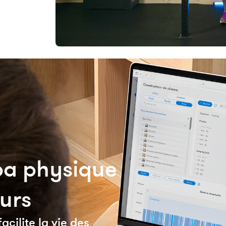
épa physique
eurs
cilite la vie des