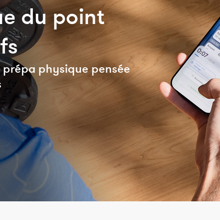
e du point
fs
de prépa physique pensée
s