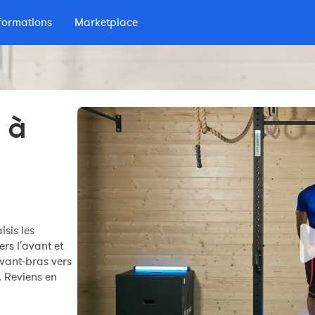
formations
Marketplace
lio
 d'Endurance
 à
isis les
ers l'avant et
avant-bras vers
. Reviens en