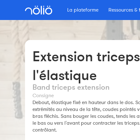
La plateforme
Ressources & 
La plateforme pour tous
Se former avec Nolio
Plus d'informations
Contenu signé No
Fonctionnalités
Podcast Secrets
Formations
Entraîneurs
Tarifs
Le Blog Nolio
Extension triceps
Formation professionnelle
Constructeur de séances
Masterclass
Autres ressources
Clubs
Sportif Premium
l'élastique
Maîtriser Nolio
Le Shop Nolio
L'équipe Nolio
FAQ
Webinaires
FAQ
Band triceps extension
Sportifs
Comprendre son entraînement
Consigne
Debout, élastique fixé en hauteur dans le dos. Sa
extrémités au niveau de la tête, coudes pointés v
bras fléchis. Sans bouger les coudes, tends les 
le bas ou vers l'avant pour contracter les triceps
contrôlant.