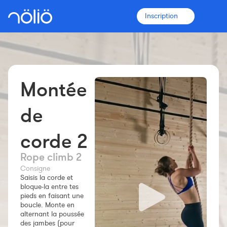
Inscription
Montée
La plateforme pour tous
Entraîneurs
de
corde 2
Clubs
Rope climb 2
Sportifs
Consigne
Saisis la corde et
bloque-la entre tes
Plus d'informations
pieds en faisant une
Fonctionnalités
boucle. Monte en
alternant la poussée
Tarifs
des jambes (pour