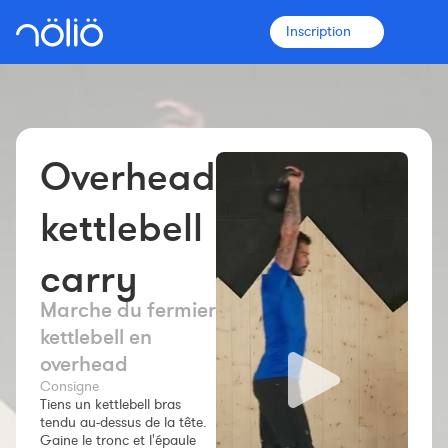
Inscription
Overhead
La plateforme pour tous
Entraîneurs
kettlebell
carry
Clubs
Marche du fermier
Sportifs
kettlebell en
overhead
Plus d'informations
Consigne
Fonctionnalités
Tiens un kettlebell bras
tendu au-dessus de la tête.
Tarifs
Gaine le tronc et l'épaule