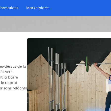
formations
Marketplace
lio
 d'Endurance
au-dessus de la
nés vers
nt la barre
t le regard
er sans relâcher