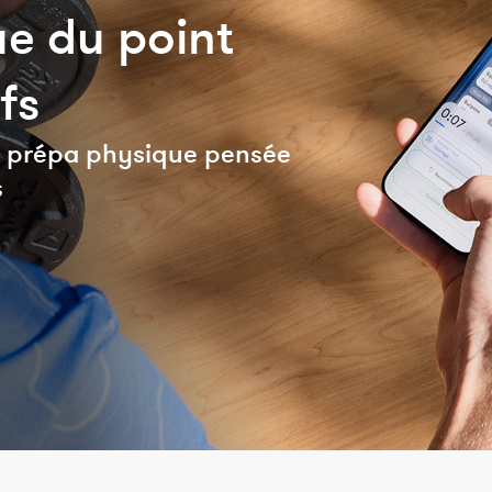
e du point
fs
de prépa physique pensée
s