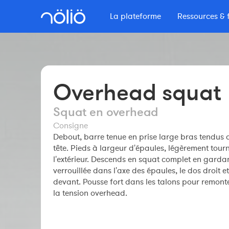
La plateforme
Ressources & 
La plateforme pour tous
Se former avec Nolio
Plus d'informations
Contenu signé No
Fonctionnalités
Podcast Secrets
Formations
Entraîneurs
Tarifs
Le Blog Nolio
Overhead squat
Formation professionnelle
Constructeur de séances
Masterclass
Autres ressources
Clubs
Squat en overhead
Sportif Premium
Maîtriser Nolio
Le Shop Nolio
L'équipe Nolio
Consigne
FAQ
Webinaires
Debout, barre tenue en prise large bras tendus 
FAQ
Sportifs
tête. Pieds à largeur d'épaules, légèrement tour
Comprendre son entraînement
l'extérieur. Descends en squat complet en garda
verrouillée dans l'axe des épaules, le dos droit e
devant. Pousse fort dans les talons pour remont
la tension overhead.