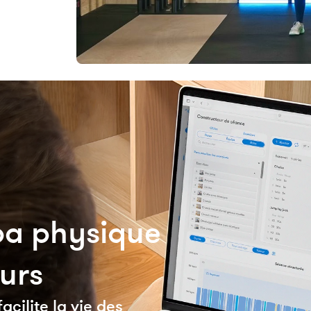
épa physique
eurs
cilite la vie des