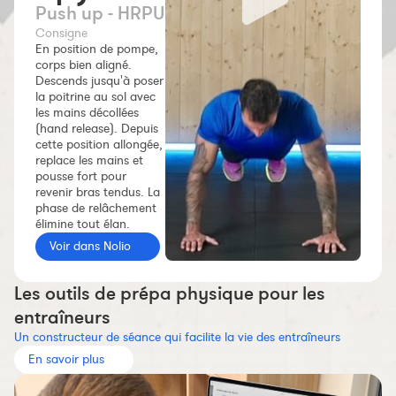
Push up - HRPU
Constructeur de séances
Consigne
Sportif Premium
En position de pompe,
corps bien aligné.
L'équipe Nolio
Descends jusqu'à poser
la poitrine au sol avec
FAQ
les mains décollées
(hand release). Depuis
cette position allongée,
replace les mains et
pousse fort pour
revenir bras tendus. La
phase de relâchement
élimine tout élan.
Voir dans Nolio
Les outils de prépa physique pour les
entraîneurs
Un constructeur de séance qui facilite la vie des entraîneurs
En savoir plus