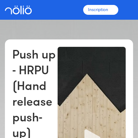
Inscription
Push up
La plateforme pour tous
Entraîneurs
- HRPU
(Hand
Clubs
release
Sportifs
push-
Plus d'informations
Fonctionnalités
up)
Tarifs