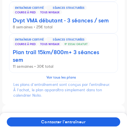
ENTRAÎNEUR CERTIFIÉ
SÉANCES STRUCTURÉES
COURSE À PIED
TOUS NIVEAUX
Dvpt VMA débutant - 3 séances / sem
8 semaines • 25€ total
ENTRAÎNEUR CERTIFIÉ
SÉANCES STRUCTURÉES
COURSE À PIED
TOUS NIVEAUX
💸 ESSAI GRATUIT
Plan trail 15km/800m+ 3 séances
sem
11 semaines • 30€ total
Voir tous les plans
Les plans d’entraînement sont conçus par l'entraîneur.
À l’achat, le plan apparaîtra simplement dans ton
calendrier Nolio.
Prestations de l'entraîneur
Contacter l'entraîneur
Plan individualisé, sans suivi